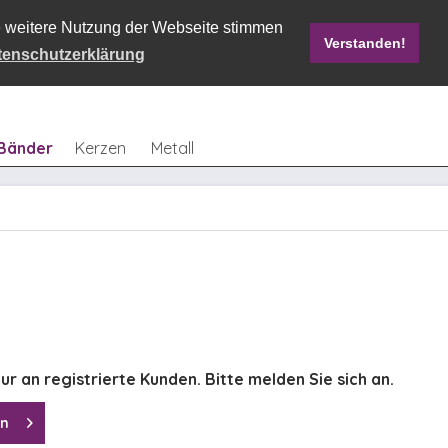
ie weitere Nutzung der Webseite stimmen
Verstanden!
Mein Konto
0,00 € *
tenschutzerklärung
Bänder
Kerzen
Metall
ur an registrierte Kunden. Bitte melden Sie sich an.
en