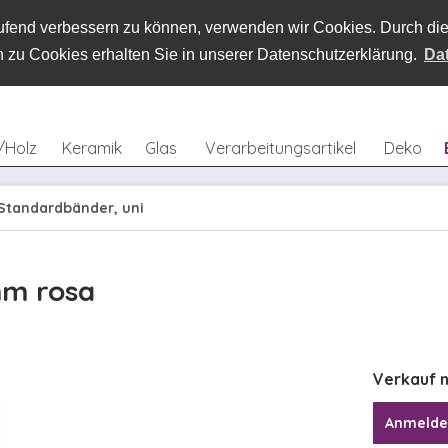
laufend verbessern zu können, verwenden wir Cookies. Durch d
 zu Cookies erhalten Sie in unserer Datenschutzerklärung.
Da
/Holz
Keramik
Glas
Verarbeitungsartikel
Deko
Standardbänder, uni
mm rosa
Verkauf n
Anmeld