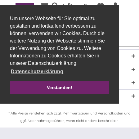
Menü
sonstige Allerheiligensortimente
Um unsere Webseite für Sie optimal zu
gestalten und fortlaufend verbessern zu
können, verwenden wir Cookies. Durch die
weitere Nutzung der Webseite stimmen Sie
der Verwendung von Cookies zu. Weitere
Einkaufen
Informationen zu Cookies erhalten Sie in
unserer Datenschutzerklärung.
Service
Datenschutzerklärung
Über uns
Verstanden!
Kontakt
* Alle Preise verstehen sich zzgl. Mehrwertsteuer und
Versandkosten
und
ggf. Nachnahmegebühren, wenn nicht anders beschrieben