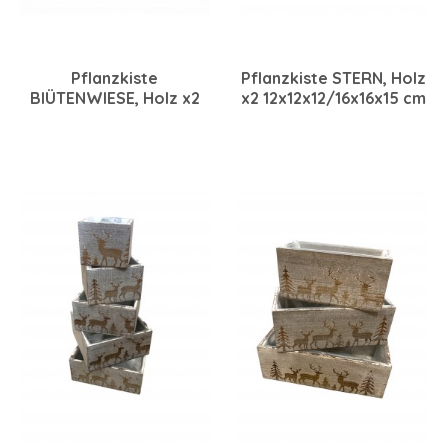
Pflanzkiste
Pflanzkiste STERN, Holz
BlÜTENWIESE, Holz x2
x2 12x12x12/16x16x15 cm
22x12x10/25,5x15,5x11
grau
cm weiß-bunt