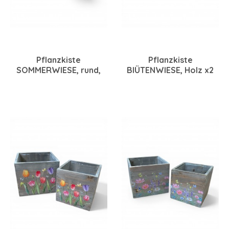
Pflanzkiste
Pflanzkiste
SOMMERWIESE, rund,
BlÜTENWIESE, Holz x2
Holz x3
22x12x10/25,5x15,5x11
13,5x14/16,5x15/22,5x17
cm braun-bunt
cm braun-bunt