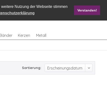
ie weitere Nutzung der Webseite stimmen
Verstanden!
Mein Konto
0,00 € *
tenschutzerklärung
Bänder
Kerzen
Metall
Sortierung: