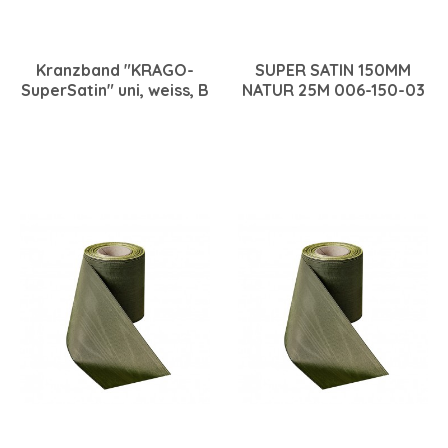
Kranzband "KRAGO-
SUPER SATIN 150MM
SuperSatin" uni, weiss, B
NATUR 25M 006-150-03
17,5cm, L 25m, beste
Qualität für
Computerdruck, auch
ideal als Tischband
geeignet