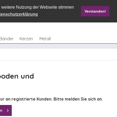
ie weitere Nutzung der Webseite stimmen
Verstanden!
Mein Konto
0,00 € *
tenschutzerklärung
Bänder
Kerzen
Metall
boden und
ur an registrierte Kunden. Bitte melden Sie sich an.
en