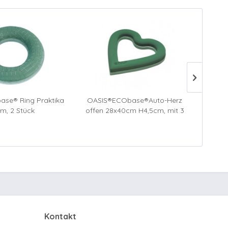
se® Ring Praktika
OASIS®ECObase®Auto-Herz
OAS
m, 2 Stück
offen 28x40cm H4,5cm, mit 3
off
Sauger, 2 Stück
Kontakt