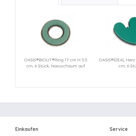
OASIS®BIOLIT®Ring 17 cm H 3,5
OASIS®IDEAL Herz 
cm, 6 Stück, Nassschaum auf
cm, 6 St
kompostierbarer Unterlage mit
großem Wasserreservoir,
besonders für Trauerfloristik und
Advent
Einkaufen
Service