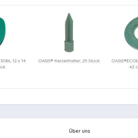
3086, 12 x 14
OASIS® Kerzenhalter, 25 Stück
OASIS®ECOba
ück
42 c
Über uns