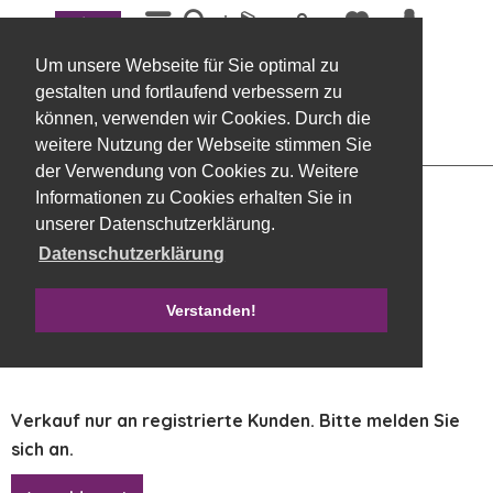
Menü
Übersicht
Steckhilfen, frisch
Um unsere Webseite für Sie optimal zu
OASIS® Auto-Herz Nassschaum auf
gestalten und fortlaufend verbessern zu
Kunststoffunterlage mit Vakuumsauger
können, verwenden wir Cookies. Durch die
40 x 42 cm H7,5cm
weitere Nutzung der Webseite stimmen Sie
der Verwendung von Cookies zu. Weitere
Informationen zu Cookies erhalten Sie in
unserer Datenschutzerklärung.
Datenschutzerklärung
Verstanden!
Verkauf nur an registrierte Kunden. Bitte melden Sie
sich an.