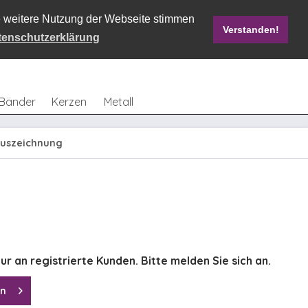
ie weitere Nutzung der Webseite stimmen
Verstanden!
Mein Konto
0,00 € *
tenschutzerklärung
Bänder
Kerzen
Metall
auszeichnung
ur an registrierte Kunden. Bitte melden Sie sich an.
en