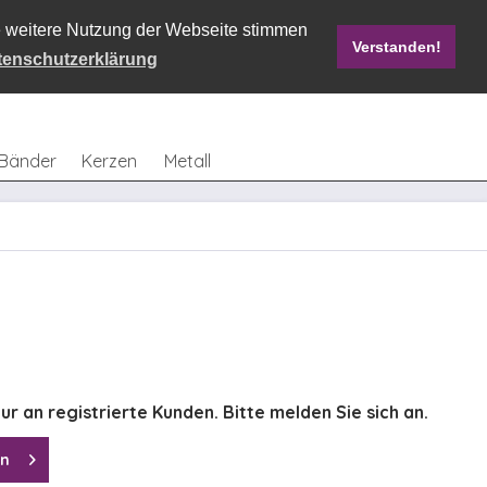
ie weitere Nutzung der Webseite stimmen
Verstanden!
Mein Konto
0,00 € *
tenschutzerklärung
Bänder
Kerzen
Metall
ur an registrierte Kunden. Bitte melden Sie sich an.
en