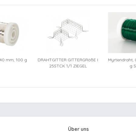
0,40 mm, 100 g
DRAHTGITTER GITTERGRößE I
Myrtendraht,
25STCK 1/1 ZIEGEL
g 
Über uns