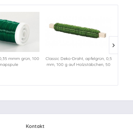
 0,35 mmm grün, 100
Classic Deko-Draht, apfelgrün, 0,5
Classi
Snapspule
mm, 100 g auf Holzstäbchen, 50
mm, 10
m
Kontakt