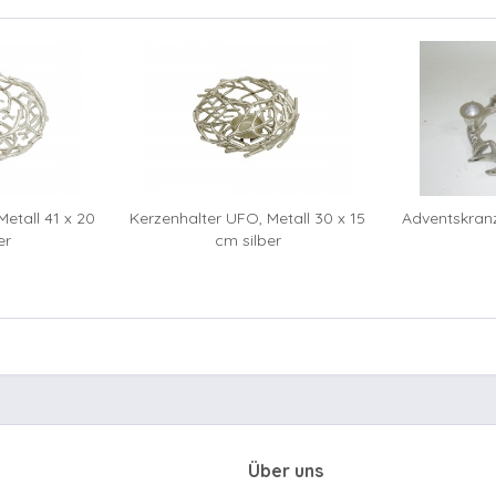
etall 41 x 20
Kerzenhalter UFO, Metall 30 x 15
Adventskranz
er
cm silber
Über uns