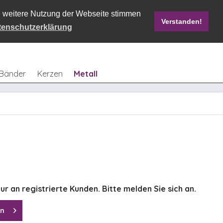
ie weitere Nutzung der Webseite stimmen
Verstanden!
Mein Konto
0,00 € *
tenschutzerklärung
Bänder
Kerzen
Metall
ur an registrierte Kunden. Bitte melden Sie sich an.
en