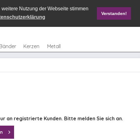
ie weitere Nutzung der Webseite stimmen
Verstanden!
Mein Konto
0,00 € *
tenschutzerklärung
Bänder
Kerzen
Metall
ur an registrierte Kunden. Bitte melden Sie sich an.
en