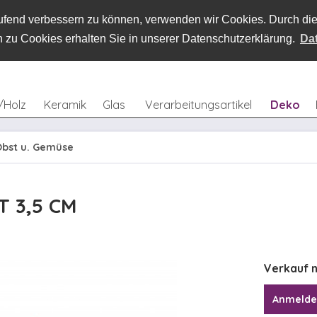
laufend verbessern zu können, verwenden wir Cookies. Durch d
 zu Cookies erhalten Sie in unserer Datenschutzerklärung.
Da
/Holz
Keramik
Glas
Verarbeitungsartikel
Deko
bst u. Gemüse
T 3,5 CM
Verkauf n
Anmeld