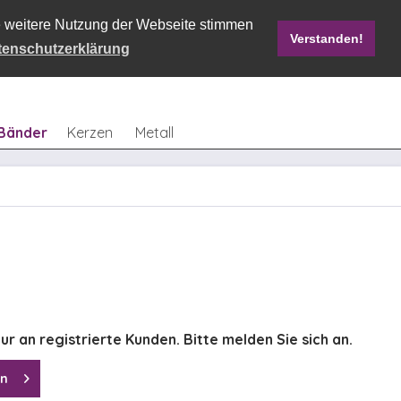
ie weitere Nutzung der Webseite stimmen
Verstanden!
Mein Konto
0,00 € *
tenschutzerklärung
Bänder
Kerzen
Metall
ur an registrierte Kunden. Bitte melden Sie sich an.
en