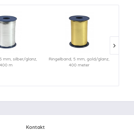
5 mm, silber/glanz,
Ringelband, 5 mm, gold/glanz,
Ringelb
400 m
400 meter
Kontakt