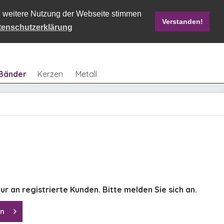
ie weitere Nutzung der Webseite stimmen
Verstanden!
Mein Konto
0,00 € *
tenschutzerklärung
Bänder
Kerzen
Metall
ur an registrierte Kunden. Bitte melden Sie sich an.
en