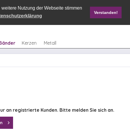
ie weitere Nutzung der Webseite stimmen
Verstanden!
Mein Konto
0,00 € *
tenschutzerklärung
Bänder
Kerzen
Metall
ur an registrierte Kunden. Bitte melden Sie sich an.
en